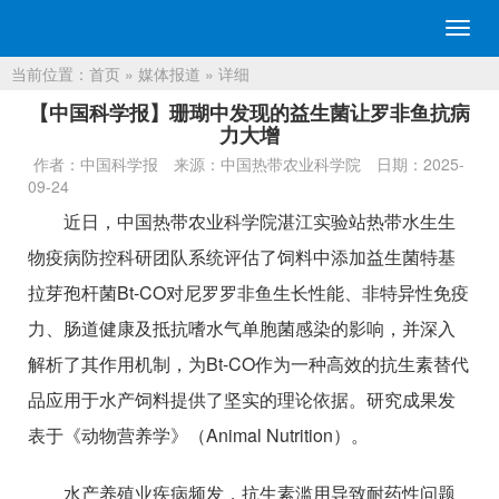
切
换
当前位置：
首页
»
媒体报道
» 详细
导
航
【中国科学报】珊瑚中发现的益生菌让罗非鱼抗病
力大增
作者：中国科学报
来源：中国热带农业科学院
日期：2025-
09-24
近日，中国热带农业科学院湛江实验站热带水生生
物疫病防控科研团队系统评估了饲料中添加益生菌特基
拉芽孢杆菌Bt-CO对尼罗罗非鱼生长性能、非特异性免疫
力、肠道健康及抵抗嗜水气单胞菌感染的影响，并深入
解析了其作用机制，为Bt-CO作为一种高效的抗生素替代
品应用于水产饲料提供了坚实的理论依据。研究成果发
表于《动物营养学》（Animal Nutrition）。
水产养殖业疾病频发，抗生素滥用导致耐药性问题