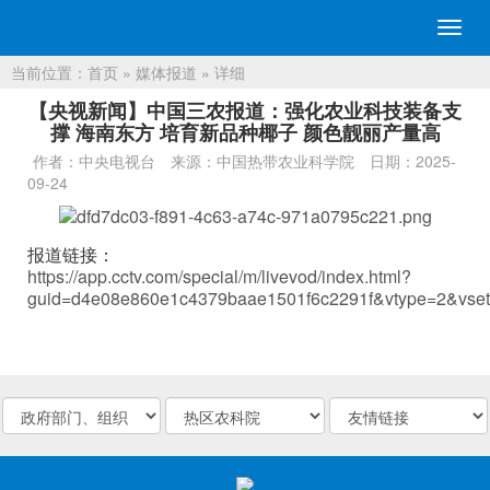
切
换
当前位置：
首页
»
媒体报道
» 详细
导
航
【央视新闻】中国三农报道：强化农业科技装备支
撑 海南东方 培育新品种椰子 颜色靓丽产量高
作者：中央电视台
来源：中国热带农业科学院
日期：2025-
09-24
报道链接：
https://app.cctv.com/special/m/livevod/index.html?
guid=d4e08e860e1c4379baae1501f6c2291f&vtype=2&vse