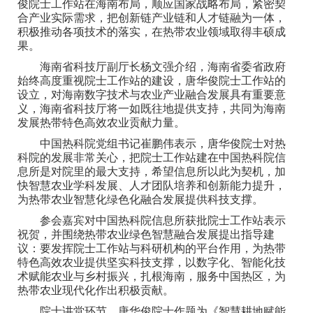
俊院士工作站在海南布局，顺应国家战略布局，紧密契
合产业实际需求，把创新链产业链和人才链融为一体，
积极推动各项技术的落实，在热带农业领域取得丰硕成
果。
海南省科技厅副厅长杨文强介绍，海南省委省政府
始终高度重视院士工作站的建设，唐华俊院士工作站的
设立，对海南数字技术与农业产业融合发展具有重要意
义，海南省科技厅将一如既往地提供支持，共同为海南
发展热带特色高效农业贡献力量。
中国热科院党组书记崔鹏伟表示，唐华俊院士对热
科院的发展非常关心，把院士工作站建在中国热科院信
息所是对院里的最大支持，希望信息所以此为契机，加
快智慧农业学科发展、人才团队培养和创新能力提升，
为热带农业智慧化绿色化融合发展提供科技支撑。
参会嘉宾对中国热科院信息所获批院士工作站表示
祝贺，并围绕热带农业绿色智慧融合发展提出指导建
议：要发挥院士工作站与科研机构的平台作用，为热带
特色高效农业提供坚实科技支撑，以数字化、智能化技
术赋能农业与乡村振兴，扎根海南，服务中国热区，为
热带农业现代化作出积极贡献。
院士讲堂环节，唐华俊院士作题为《智慧耕地赋能