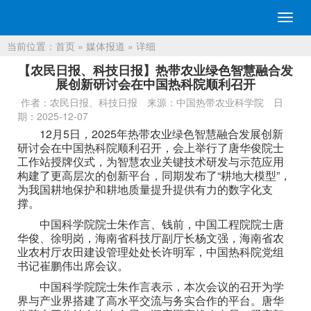
切
换
当前位置：
首页
»
媒体报道
» 详细
导
航
【农民日报、科技日报】热带农业绿色智慧融合发
展创新研讨会在中国热科院顺利召开
作者：农民日报、科技日报
来源：中国热带农业科学院
日
期：2025-12-07
12月5日，2025年热带农业绿色智慧融合发展创新
研讨会在中国热科院顺利召开，会上举行了唐华俊院士
工作站授牌仪式，为智慧农业关键技术研发与示范应用
构建了更高层次的创新平台，同期发布了“耕地大模型”，
为我国耕地保护和耕地质量提升提供有力的数字化支
撑。
中国科学院院士朱作言、钱前，中国工程院院士唐
华俊、徐明岗，海南省科技厅副厅长杨文强，海南省农
业农村厅农田建设管理处处长许明军，中国热科院党组
书记崔鹏伟出席会议。
中国科学院院士朱作言表示，本次会议的召开为学
界与产业界搭建了高水平交流与务实合作的平台。唐华