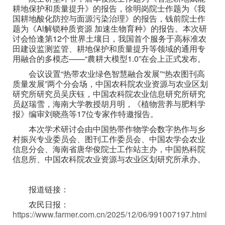
耕地保护和质量提升》的报告，徐明岗院士作题为《我
国耕地酸化防控与面源污染治理》的报告，钱前院士作
题为《Al解锁种质资源 加速生物育种》的报告。本次研
讨会恰逢第12个世界土壤日，我国首个服务于高标准农
田建设监测监管、耕地保护和质量提升等领域的通用专
用融合的多模态——“農耕大模型1.0”在会上正式发布。
会议设置“热带农业绿色智慧融合发展”“热农图刊高
质量发展”两个分会场，中国农科院农业资源与农业区划
研究所研究员吴庆钰，中国农科院农业信息研究所研究
员赵瑞雪，海南大学教授胡月明，《植物营养与肥料学
报》编审刘晓燕等17位专家作特邀报告。
本次学术研讨会由中国热带作物学会数字热作与乡
村振兴专业委员会、图刊工作委员会、中国农学会农业
信息分会、海南省唐华俊院士工作站主办，中国热科院
信息所、中国农科院农业资源与农业区划研究所承办。
报道链接：
农民日报：
https://www.farmer.com.cn/2025/12/06/991007197.html