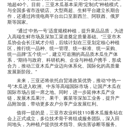
地超40个。目前，三亚木瓜基本采用“定制式”种植模式，
与全国多省市连锁店、大型商超、生鲜平台建立长期合
作，还通过跨境电商平台出口至新西兰、阿联酋、俄罗
斯等国家。
“通过‘中热一号’适度规模种植，提升果品品质，为进
入高端生鲜市场及深加工渠道奠定质量基础。”三亚市木
瓜协会会长汪斌才介绍，后续计划在三亚划定核心种植
区，推行统一品种、统一管理、统一标准、统一采购、
统一品牌“五个统一”，建立可追溯的高品质木瓜生产体
系，“期待与政府、科研机构、企业与种植户携手，形成
合力，推动三亚木瓜产业迈向体系化、国际化的高质量
发展新阶段。”
未来，三亚还将依托自贸港政策优势，推动“中热一
号”木瓜进入欧洲、中东等高端国际市场，让国产木瓜在
国际市场占据一席之地。同时，进一步延伸木瓜产业
链，发展木瓜果汁、果干、酱菜等深加工业务，提升产
品附加值，带动更多农户分享产业发展红利。
值得一提的是，三亚市农业科技110番木瓜服务站在
会上正式成立，多位技术骨干将组成服务团队，深入田
间地头，为种植户提供技术指导、病虫害诊断等服务。