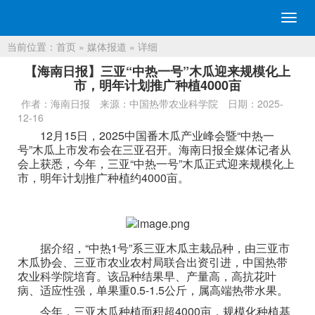
切
换
当前位置：
首页
»
媒体报道
» 详细
导
航
【海南日报】三亚“中热一号”木瓜迎来规模化上
市，明年计划推广种植4000亩
作者：海南日报
来源：中国热带农业科学院
日期：2025-
12-16
12月15日，2025中国番木瓜产业峰会暨“中热一
号”木瓜上市发布会在三亚召开。海南日报全媒体记者从
会上获悉，今年，三亚“中热一号”木瓜正式迎来规模化上
市，明年计划推广种植约4000亩。
据介绍，“中热1号”系三亚木瓜主栽品种，由三亚市
木瓜协会、三亚市农业农村局联合出资引进，中国热带
农业科学院培育。该品种结果早、产量高，高抗花叶
病、适应性强，单果重0.5-1.5公斤，属高端热带水果。
今年，三亚木瓜种植面积超4000亩，规模化种植基