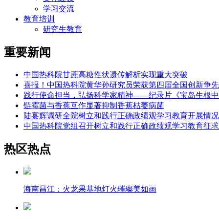
学习交流
教育培训
研究生教育
重要新闻
中国热科院甘蔗高糖性状遗传解析实现重大突破
喜报！中国热科院黄华孙研究员荣获第四届全国创新争先
践行使命担当，弘扬科学家精神——纪录片《宝岛生根中
链霉菌与香蕉互作显著抑制香蕉枯萎病菌
陆宴辉调研全院树立和践行正确政绩观学习教育开展情况
中国热科院党组召开树立和践行正确政绩观学习教育征求
热区热点
海南昌江：火龙果基地灯火璀璨美如画