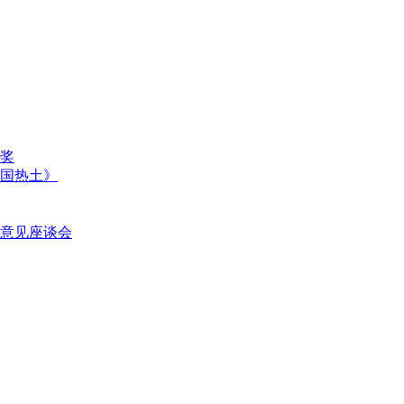
奖
国热土》
意见座谈会