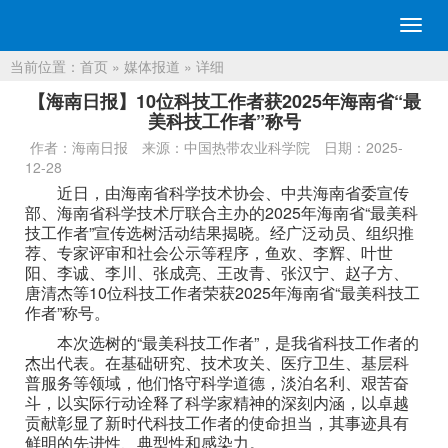
切
换
当前位置：
首页
»
媒体报道
» 详细
导
航
【海南日报】10位科技工作者获2025年海南省“最
美科技工作者”称号
作者：海南日报
来源：中国热带农业科学院
日期：2025-
12-28
近日，由海南省科学技术协会、中共海南省委宣传
部、海南省科学技术厅联合主办的2025年海南省“最美科
技工作者”宣传选树活动结果揭晓。经广泛动员、组织推
荐、专家评审和社会公示等程序，鱼欢、李辉、叶世
阳、李诚、李川、张成亮、王改青、张汉宁、赵子方、
唐清杰等10位科技工作者荣获2025年海南省“最美科技工
作者”称号。
本次选树的“最美科技工作者”，是我省科技工作者的
杰出代表。在基础研究、技术攻关、医疗卫生、基层科
普服务等领域，他们恪守科学道德，淡泊名利、艰苦奋
斗，以实际行动诠释了科学家精神的深刻内涵，以卓越
贡献彰显了新时代科技工作者的使命担当，其事迹具有
鲜明的先进性、典型性和感染力。