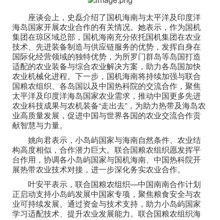
座谈会上，史磊介绍了国机海南与太平洋及印度洋
海岛国家开展农业合作的有关情况。她表示，作为国机
集团在琼区域总部，国机海南充分依托国机集团在农业
技术、先进装备制造与供应链服务的优势，发挥自身在
国际化经营领域的独特优势，为所罗门群岛等岛国打造
适配的农业装备与综合农业解决方案，助力各岛国加快
农业机械化进程。下一步，国机海南将持续加强与联合
国粮农组织、各岛国以及中国热科院的交流合作，聚焦
太平洋及印度洋海岛国家农业需求，推动中国更多先进
农业科技成果与农机装备“走出去”，为助力热带及海岛农
业高质量发展，促进中国与世界各国的农业交流合作贡
献智慧与力量。
姚向君表示，小岛屿国家与海南自然条件、农业结
构高度相似，合作潜力巨大。联合国粮农组织愿发挥平
台作用，协调各小岛屿国家与国机海南、中国热科院开
展热带农业技术对接，进一步深化务实农业合作。
叶安平表示，联合国粮农组织—中国南南合作计划
正启动支持小岛屿发展中国家专项，聚焦粮食安全与农
业可持续发展。通过资金与技术支持，助力小岛屿国家
学习适配技术、提升农业发展能力。联合国粮农组织海