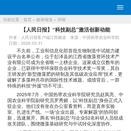
切
换
当前位置：
首页
»
媒体报道
» 详细
导
航
【人民日报】“科技副总”激活创新动能
作者：人民日报客户端江西频道
来源：中国热带农业科学院
日期：2026-03-31
不久前，工业和信息化部首批生物制造中试能力建
设平台名单公布，位于彭泽县的江西省微藻资环技术产
业有限公司成为全省唯一上榜企业。这家成立仅数年的
企业，已获得中华环保联合会科学技术奖一等奖，其自
主研发的“新型微藻肥的研制及其低碳农业应用”技术，更
破解了多藻种共存的国际性技术难题。成绩背后，一群
特殊的科技“外援”功不可没。
2025年7月，中国热带农业科学院研究员赵凤亮、中
国农业科学院副研究员罗秀媚，以“科技副总”身份正式入
驻企业。他们没有坐在办公室看资料，而是直奔实验
室、扎进生产线。一场“企业出题、专家解题”的协同创
新，迅速展开。两名“科技副总”与企业52名科研人员组成
攻关团队，围绕微藻基础研究与中试转化深度协作。