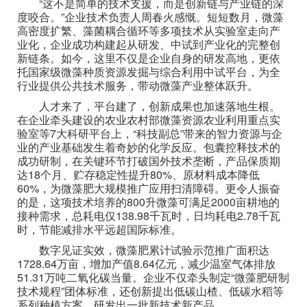
“这不是简单的技术支援，而是创新链与产业链的深
度咬合。”企业技术负责人周春火感慨。短短数月，微藻
高密度扩繁、藻菌耦合循环等多项技术从实验室走向产
业化，企业成功构建起从研发、中试到产业化的完整创
新链条。如今，这里不仅是企业自身的研发高地，更依
托国家级微藻种质资源发掘与综合利用中试平台，为全
行业提供公共技术服务，带动微藻产业整体跃升。
人才来了，平台建了，创新成果也加速落地生根。
在企业牵头建设的农业农村部微藻资源农业利用重点实
验室等7大科研平台上，“科技副总”带来的智力资源与企
业的产业基础发生着奇妙的化学反应。包囊控释技术的
成功研制，在关键环节打破国外技术垄断，产品保质期
达18个月、贮存稳定性提升80%、原材料成本降低
60%，为微藻肥大规模推广应用扫清障碍。更令人振奋
的是，这项技术培养的800升微藻可满足2000亩耕地的
接种需求，总耗电仅138.98千瓦时，日均耗电2.78千瓦
时，节能减排水平远超国际标准。
数字见证实效，微藻肥累计试验示范推广面积达
1728.64万亩，增加产值8.64亿元，减少温室气体排放
51.31万吨二氧化碳当量。企业不仅牵头制定“微藻肥研制
技术规程”团体标准，还创新提出低碳山楂、低碳水稻等
系列种植方案，研发出一批新技术新产品。