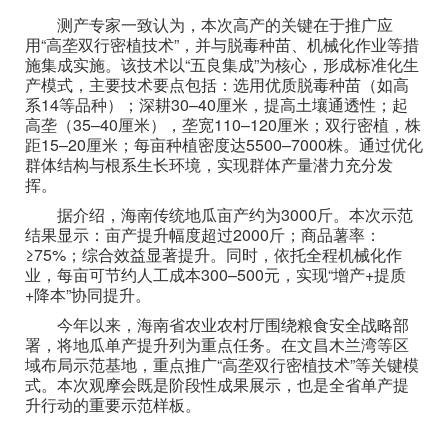
测产专家一致认为，本次高产的关键在于推广应
用“高垄双行密植技术”，并与脱毒种苗、机械化作业等措
施集成实施。该技术以“五良集成”为核心，形成标准化生
产模式，主要技术要点包括：选用优质脱毒种苗（如高
系14等品种）；深耕30–40厘米，提高土壤通透性；起
高垄（35–40厘米），垄宽110–120厘米；双行密植，株
距15–20厘米；每亩种植密度达5500–7000株。通过优化
群体结构与根系生长环境，实现群体产量潜力充分发
挥。
据介绍，海南传统地瓜亩产约为3000斤。本次示范
结果显示：亩产提升幅度超过2000斤；商品薯率：
≥75%；综合效益显著提升。同时，依托全程机械化作
业，每亩可节约人工成本300–500元，实现“增产+提质
+降本”协同提升。
今年以来，海南省农业农村厅围绕粮食安全战略部
署，将地瓜单产提升列为重点任务。在文昌木兰湾等区
域布局示范基地，重点推广“高垄双行密植技术”等关键模
式。本次观摩会既是阶段性成果展示，也是全省单产提
升行动的重要示范样板。