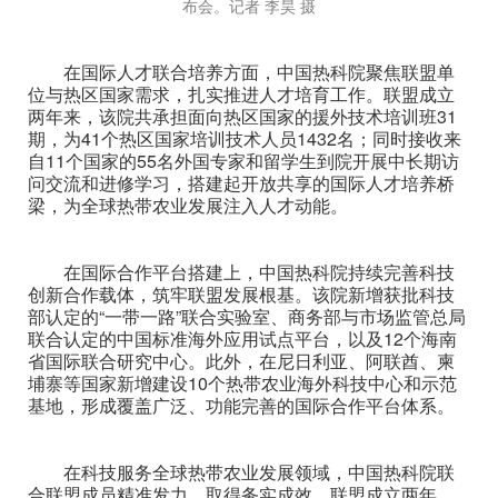
布会。记者 李昊 摄
在国际人才联合培养方面，中国热科院聚焦联盟单
位与热区国家需求，扎实推进人才培育工作。联盟成立
两年来，该院共承担面向热区国家的援外技术培训班31
期，为41个热区国家培训技术人员1432名；同时接收来
自11个国家的55名外国专家和留学生到院开展中长期访
问交流和进修学习，搭建起开放共享的国际人才培养桥
梁，为全球热带农业发展注入人才动能。
在国际合作平台搭建上，中国热科院持续完善科技
创新合作载体，筑牢联盟发展根基。该院新增获批科技
部认定的“一带一路”联合实验室、商务部与市场监管总局
联合认定的中国标准海外应用试点平台，以及12个海南
省国际联合研究中心。此外，在尼日利亚、阿联酋、柬
埔寨等国家新增建设10个热带农业海外科技中心和示范
基地，形成覆盖广泛、功能完善的国际合作平台体系。
在科技服务全球热带农业发展领域，中国热科院联
合联盟成员精准发力，取得务实成效。联盟成立两年