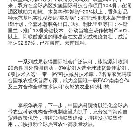
来，双方在全球热区实施国际科技合作项目103项，在澜
湄区域助力胡椒、木薯等作物增产20%以上，香蕉新品
种示范基地实现枯萎病“零发病”；在非洲推进木薯产量倍
增计划，全套木薯装备出口加纳、利比里亚等国；在斯
里兰卡推广12项关键技术，带动当地主栽作物增产50%
以上。阿联酋赠送的椰枣苗在文昌完成检疫复壮，成活
率达92.87%，已在海南、云南试种。
一系列成果获得国际社会广泛认可，该院累计收到
20余件国外感谢信函，3项案例入选全球减贫最佳案例，
6项技术入选“一带一路”科技减贫技术库，7名专家受聘联
合国粮农组织首席专家，成为全国唯一获FAO“南南合作
及三方合作全球技术认可”表彰的农业科研机构。
李积华表示，下一步，中国热科院将以强化全球热
带农业科教机构合作机制建设为抓手，充分发挥海南自
贸港政策优势，持续加强联盟建设，持续发挥联盟作
用，加快推动全球热带农业高质量发展。