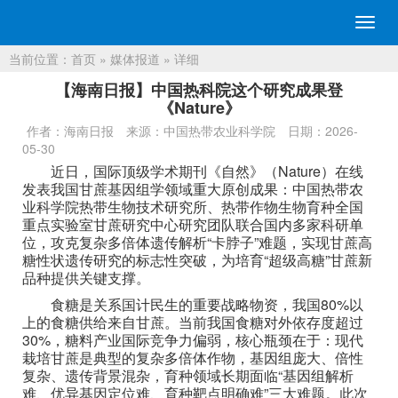
切
换
当前位置：
首页
»
媒体报道
» 详细
导
航
【海南日报】中国热科院这个研究成果登
《Nature》
作者：海南日报
来源：中国热带农业科学院
日期：2026-
05-30
近日，国际顶级学术期刊《自然》（Nature）在线
发表我国甘蔗基因组学领域重大原创成果：中国热带农
业科学院热带生物技术研究所、热带作物生物育种全国
重点实验室甘蔗研究中心研究团队联合国内多家科研单
位，攻克复杂多倍体遗传解析“卡脖子”难题，实现甘蔗高
糖性状遗传研究的标志性突破，为培育“超级高糖”甘蔗新
品种提供关键支撑。
食糖是关系国计民生的重要战略物资，我国80%以
上的食糖供给来自甘蔗。当前我国食糖对外依存度超过
30%，糖料产业国际竞争力偏弱，核心瓶颈在于：现代
栽培甘蔗是典型的复杂多倍体作物，基因组庞大、倍性
复杂、遗传背景混杂，育种领域长期面临“基因组解析
难、优异基因定位难、育种靶点明确难”三大难题。此次