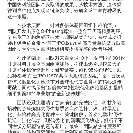
中国热科院团队牵头取得的成果，从技术方法、遗传规
律到育种靶点实现全链条突破，破解全球甘蔗育种界的
这一难题。
在技术层面上，针对多倍体基因组组装难的痛点，
团队开发出原创C-Phasing算法，整合三代高精度测序、
染色质三维构象捕获技术与超图聚类方法，首次成功组
装出经典传奇亲本“蔗王”POJ2878的高质量单倍型分型基
因组，为全球甘蔗基因组研究提供完整的参考序列。
在此基础上，团队对来自全球19个主要产区的981份
甘蔗材料开展全基因组重测序，构建出迄今规模最大的
甘蔗群体遗传资源库；研究证实，超过95%的现代甘蔗
品种都与“蔗王”POJ2878共享大规模基因组片段，首次从
群体尺度量化了该亲本对全球现代甘蔗育种的核心遗传
贡献，同时揭示出“多倍体作物性状优化依赖基因剂量精
细平衡而非简单叠加”的全新遗传规律。
团队还系统厘清了甘蔗演化的完整路径：将甘蔗栽
培种的形成拆解为野生割手密自然选择、热带种早期驯
化、栽培种高贵化育种三个关键阶段，首次勾勒出“野生
抗逆—驯化储糖—现代优化”的清晰演化轨迹，解析了不
同性状分层塑造的遗传基础。最终，团队聚焦甘蔗茎秆
储糖核心结构薄壁细胞，定位到调控高糖积累的关键基