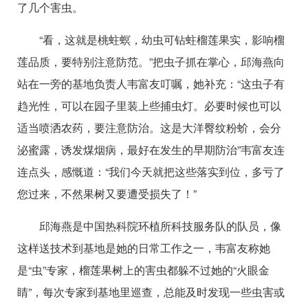
了几个害虫。
“看，这就是桃蛀螟，幼虫可钻蛀榴莲果实，影响榴
莲品质，要特别注意防范。”把虫子抓在掌心，邱海燕向
站在一旁的基地负责人韦富友叮嘱，她补充：“这虫子有
趋光性，可以在园子里装上些捕虫灯。必要时候也可以
适当喷洒农药，要注意防治。这是大洋臀纹粉蚧，会分
泌蜜露，诱发煤烟病，最好在发生的早期防治”韦富友连
连点头，感慨道：“我们今天就把这些落实到位，多亏了
您过来，不然果树又要遭受损失了！”
邱海燕是中国热科院环植所科技服务队的队员，像
这样送技术到基地是她的日常工作之一，韦富友称她
是“虫”专家，榴莲果树上的害虫都躲不过她的“火眼金
睛”，每次专家到基地里巡查，总能及时发现一些虫害或