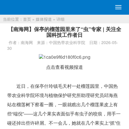
切
换
当前位置：
首页
»
媒体报道
» 详细
导
航
【南海网】保亭的榴莲园里来了“虫”专家 | 关注全
国科技工作者日
作者：南海网
来源：中国热带农业科学院
日期：2026-05-
30
点击查看视频报道
近日，在保亭什玲镇毛天村一处榴莲园里，中国热
带农业科学院环境与植物保护研究所助理研究员邱海燕
站在榴莲树下察看一圈，一眼就瞧出几个榴莲果皮上有
些“端倪”——这几个果实表面似乎有虫子的咬痕，用手一
碰还掉出些许碎屑。不一会儿，她就在几个果实上“抓”住