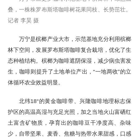
叠，一株株罗布斯塔咖啡树花果同枝、长势茁壮。
记者 李昊 摄
万宁是槟榔产业大市，示范基地充分利用槟榔
林下空间，发展罗布斯塔咖啡复合栽培，优化了生
态种植结构。槟榔为咖啡遮阴保湿，减少病虫害发
生，咖啡则提升了土地单位产出，“一地两收”的立
体循环农业效益明显。
北纬18°的黄金咖啡带、兴隆咖啡地理标志保
护区的高温高湿与充足光照，加之当地火山富硒红
土富含矿物质，孕育出的咖啡豆干净度高、杂味
少，自带坚果、麦香、焦糖与热带水果甜感，口感