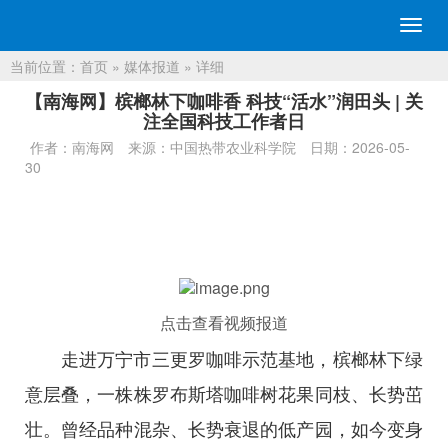
切
换
当前位置：
首页
»
媒体报道
» 详细
导
航
【南海网】槟榔林下咖啡香 科技“活水”润田头 | 关
注全国科技工作者日
作者：南海网
来源：中国热带农业科学院
日期：2026-05-
30
点击查看视频报道
走进万宁市三更罗咖啡示范基地，槟榔林下绿
意层叠，一株株罗布斯塔咖啡树花果同枝、长势茁
壮。曾经品种混杂、长势衰退的低产园，如今变身