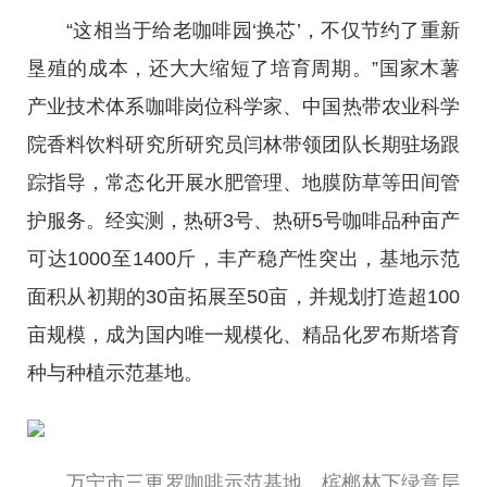
“这相当于给老咖啡园‘换芯’，不仅节约了重新
垦殖的成本，还大大缩短了培育周期。”国家木薯
产业技术体系咖啡岗位科学家、中国热带农业科学
院香料饮料研究所研究员闫林带领团队长期驻场跟
踪指导，常态化开展水肥管理、地膜防草等田间管
护服务。经实测，热研3号、热研5号咖啡品种亩产
可达1000至1400斤，丰产稳产性突出，基地示范
面积从初期的30亩拓展至50亩，并规划打造超100
亩规模，成为国内唯一规模化、精品化罗布斯塔育
种与种植示范基地。
万宁市三更罗咖啡示范基地，槟榔林下绿意层