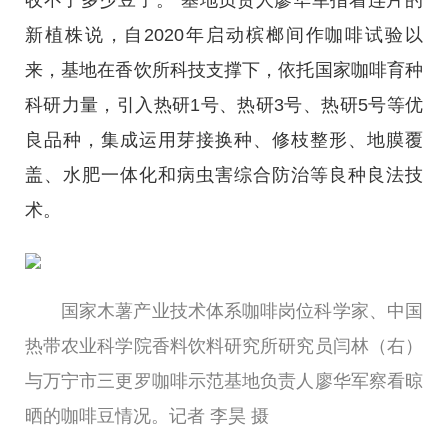
收不了多少豆子。”基地负责人廖华军指着连片的
新植株说，自2020年启动槟榔间作咖啡试验以
来，基地在香饮所科技支撑下，依托国家咖啡育种
科研力量，引入热研1号、热研3号、热研5号等优
良品种，集成运用芽接换种、修枝整形、地膜覆
盖、水肥一体化和病虫害综合防治等良种良法技
术。
国家木薯产业技术体系咖啡岗位科学家、中国
热带农业科学院香料饮料研究所研究员闫林（右）
与万宁市三更罗咖啡示范基地负责人廖华军察看晾
晒的咖啡豆情况。记者 李昊 摄