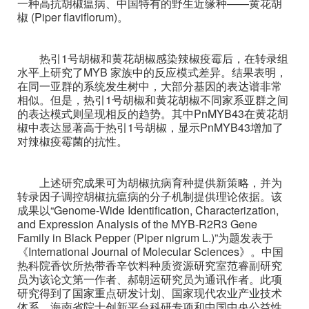
一种高抗胡椒瘟病、中国特有的野生近缘种——黄花胡
椒 (Piper flaviflorum)。
热引1号胡椒和黄花胡椒感染辣椒疫霉后，在转录组
水平上研究了MYB 家族中的反应模式差异。结果表明，
在同一亚群的系统发生树中，大部分基因的表达谱非常
相似。但是，热引1号胡椒和黄花胡椒不同家系亚群之间
的表达模式则呈现相反的趋势。其中PnMYB43在黄花胡
椒中表达显著高于热引1号胡椒，显示PnMYB43增加了
对辣椒疫霉菌的抗性。
上述研究成果可为胡椒抗病育种提供新策略，并为
转录因子调控胡椒抗瘟病的分子机制提供理论依据。该
成果以“Genome-Wide Identification, Characterization,
and Expression Analysis of the MYB-R2R3 Gene
Family in Black Pepper (Piper nigrum L.)”为题发表于
《International Journal of Molecular Sciences》。中国
热科院香饮所热带香辛饮料种质资源研究室范睿副研究
员为该论文第一作者、郝朝运研究员为通讯作者。此项
研究得到了国家重点研发计划、国家现代农业产业技术
体系、海南省院士创新平台科研专项和中国中央公益性