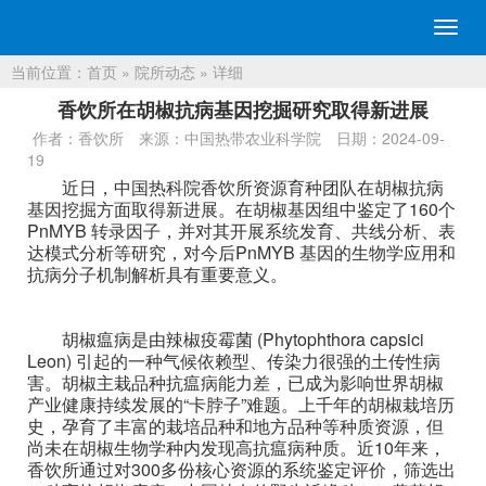
切
换
当前位置：
首页
»
院所动态
» 详细
导
航
香饮所在胡椒抗病基因挖掘研究取得新进展
作者：香饮所
来源：中国热带农业科学院
日期：2024-09-
19
近日，中国热科院香饮所资源育种团队在胡椒抗病
基因挖掘方面取得新进展。在胡椒基因组中鉴定了160个
PnMYB 转录因子，并对其开展系统发育、共线分析、表
达模式分析等研究，对今后PnMYB 基因的生物学应用和
抗病分子机制解析具有重要意义。
胡椒瘟病是由辣椒疫霉菌 (Phytophthora capsici
Leon) 引起的一种气候依赖型、传染力很强的土传性病
害。胡椒主栽品种抗瘟病能力差，已成为影响世界胡椒
产业健康持续发展的“卡脖子”难题。上千年的胡椒栽培历
史，孕育了丰富的栽培品种和地方品种等种质资源，但
尚未在胡椒生物学种内发现高抗瘟病种质。近10年来，
香饮所通过对300多份核心资源的系统鉴定评价，筛选出