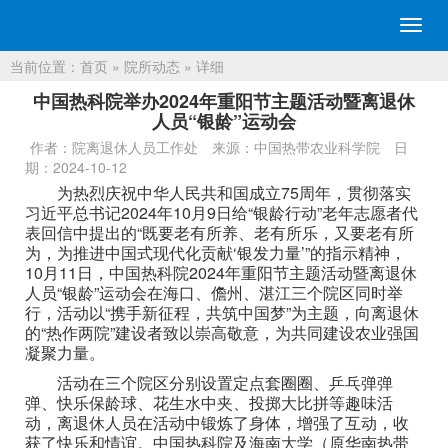
切
换
当前位置：
首页
»
院所动态
» 详细
导
航
中国热科院举办2024年重阳节主题活动暨离退休
人员“银龄”运动会
作者：院离退休人员工作处
来源：中国热带农业科学院
日
期：2024-10-12
为热烈庆祝中华人民共和国成立75周年，贯彻落实
习近平总书记2024年10月9日给“银龄行动”老年志愿者代
表回信中提出的“既要老有所养、老有所乐，又要老有所
为，为推进中国式现代化贡献‘银发力量’”的指示精神，
10月11日，中国热科院2024年重阳节主题活动暨离退休
人员“银龄”运动会在海口、儋州、湛江三个院区同时举
行，活动以“携手新征程，共筑中国梦”为主题，向离退休
的“热作两院”建设者致以崇高敬意，为共同建设农业强国
凝聚力量。
活动在三个院区分别设置定点套圈圈、乒乓弹弹
弹、快乐保龄球、花生水中夹、投掷大比拼等趣味活
动，离退休人员在活动中锻炼了身体，增强了互动，收
获了快乐和情谊。中国热科院及海南大学（原华南热带