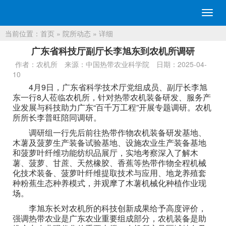
切
换
当前位置：
首页
»
院所动态
» 详细
导
航
广东省科技厅副厅长李旭东到农机所调研
作者：农机所
来源：中国热带农业科学院
日期：2025-04-
10
4月9日，广东省科学技术厅党组成员、副厅长李旭
东一行8人莅临农机所，针对热带农机装备研发、服务产
业发展与科技助力广东“百千万工程”开展专题调研。农机
所所长李普旺陪同调研。
调研组一行先后前往热带作物农机装备研发基地、
木薯及菠萝生产装备试验基地、设施农业生产装备基地
和菠萝叶纤维功能纺织品展厅，实地考察深入了解木
薯、菠萝、甘蔗、天然橡胶、香蕉等热带作物全程机械
化技术装备、菠萝叶纤维提取技术与应用、地龙养殖套
种粉蕉生态种养模式，并观摩了木薯机械化种植作业现
场。
李旭东长对农机所的科技创新成果给予高度评价，
强调热带农业是广东农业重要组成部分，农机装备是助