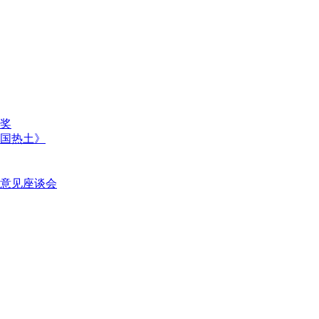
奖
国热土》
意见座谈会