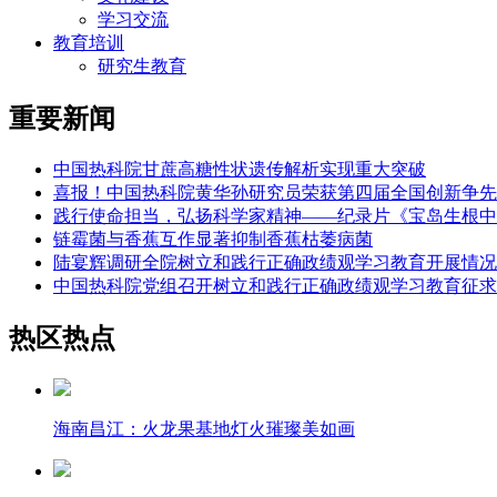
学习交流
教育培训
研究生教育
重要新闻
中国热科院甘蔗高糖性状遗传解析实现重大突破
喜报！中国热科院黄华孙研究员荣获第四届全国创新争先
践行使命担当，弘扬科学家精神——纪录片《宝岛生根中
链霉菌与香蕉互作显著抑制香蕉枯萎病菌
陆宴辉调研全院树立和践行正确政绩观学习教育开展情况
中国热科院党组召开树立和践行正确政绩观学习教育征求
热区热点
海南昌江：火龙果基地灯火璀璨美如画