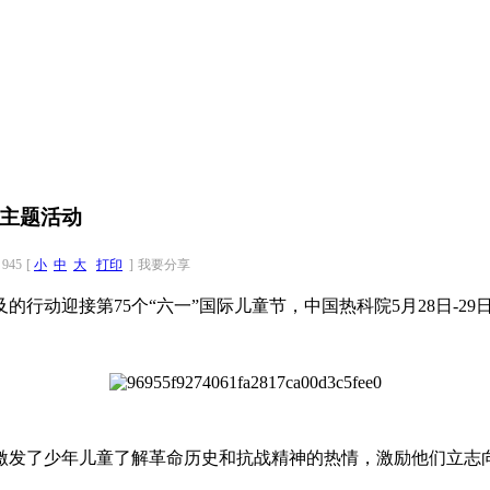
”主题活动
945
[
小
中
大
打印
]
我要分享
迎接第75个“六一”国际儿童节，中国热科院5月28日-29日
发了少年儿童了解革命历史和抗战精神的热情，激励他们立志向