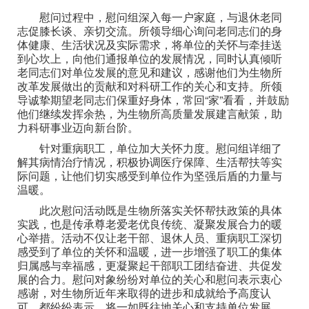
慰问过程中，慰问组深入每一户家庭，与退休老同
志促膝长谈、亲切交流。所领导细心询问老同志们的身
体健康、生活状况及实际需求，将单位的关怀与牵挂送
到心坎上，向他们通报单位的发展情况，同时认真倾听
老同志们对单位发展的意见和建议，感谢他们为生物所
改革发展做出的贡献和对科研工作的关心和支持。所领
导诚挚期望老同志们保重好身体，常回“家”看看，并鼓励
他们继续发挥余热，为生物所高质量发展建言献策，助
力科研事业迈向新台阶。
针对重病职工，单位加大关怀力度。慰问组详细了
解其病情治疗情况，积极协调医疗保障、生活帮扶等实
际问题，让他们切实感受到单位作为坚强后盾的力量与
温暖。
此次慰问活动既是生物所落实关怀帮扶政策的具体
实践，也是传承尊老爱老优良传统、凝聚发展合力的暖
心举措。活动不仅让老干部、退休人员、重病职工深切
感受到了单位的关怀和温暖，进一步增强了职工的集体
归属感与幸福感，更凝聚起干部职工团结奋进、共促发
展的合力。慰问对象纷纷对单位的关心和慰问表示衷心
感谢，对生物所近年来取得的进步和成就给予高度认
可，都纷纷表示，将一如既往地关心和支持单位发展，