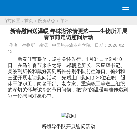
切
换
当前位置：
首页
»
院所动态
» 详细
导
航
新春慰问送温暖 年味渐浓情更浓——生物所开展
春节前走访慰问活动
作者：生物所
来源：中国热带农业科学院
日期：2026-02-
13
新春佳节将至，暖意关怀先行。1月31日至2月10
日，在马年春节来临之际，郝朝运所长、宋应辉书记、
吴波副所长和戴好富副所长分别带队前往海口、儋州和
三亚开展走访慰问活动，先后上门慰问了20位在职、退
休干部职工，向老干部、老专家、重病职工等送上组织
的深切关怀与诚挚的节日问候，把“家”的温暖精准传递到
每一位慰问对象心中。
所领导带队开展慰问活动