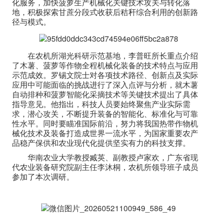
化服务，加快菠萝生产机械化关键技术攻关与转化落
地，积极探索甘蔗分段式收获后秸秆综合利用的创新路
径与模式。
在农机所湖光科研示范基地，李普旺所长重点介绍
了木薯、菠萝等作物全程机械化装备的技术特点与应用
示范成效。罗锡文院士对各项技术路径、创新点及实际
应用中可能面临的挑战进行了深入点评与分析，就木薯
自动排种和菠萝智能化采摘技术等关键技术提出了具体
指导意见。他指出，科技人员要始终聚焦产业实际需
求，潜心攻关，不断提升装备的智能化、标准化与可靠
性水平。同时要瞄准国际前沿，努力将我国热带作物机
械化技术及装备打造成世界一流水平，为国家重要农产
品稳产保供和农业现代化提供坚实有力的科技支撑。
华南农业大学教授臧英、副教授卢家欢，广东省现
代农业装备研究院副主任李沐桐，农机所领导班子成员
参加了本次调研。