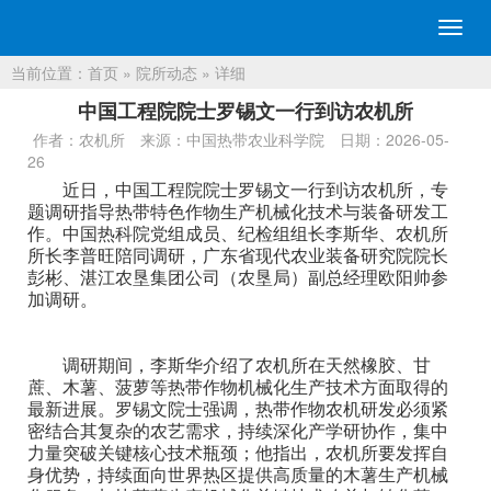
切
换
当前位置：
首页
»
院所动态
» 详细
导
航
中国工程院院士罗锡文一行到访农机所
作者：农机所
来源：中国热带农业科学院
日期：2026-05-
26
近
日，中国工程院院士罗锡文一行到访农机所，专
题调研指导热带特色作物生产机械化技术与装备研发工
作。中国热科院党组成员、纪检组组长李斯华、农机所
所长李普旺陪同调研，广东省现代农业装备研究院院长
彭彬、湛江农垦集团公司（农垦局）副总经理欧阳帅参
加调研。
调研期间，李斯华介绍了农机所在天然橡胶、甘
蔗、木薯、菠萝等热带作物机械化生产技术方面取得的
最新进展。罗锡文院士强调，热带作物农机研发必须紧
密结合其复杂的农艺需求，持续深化产学研协作，集中
力量突破关键核心技术瓶颈；他指出，农机所要发挥自
身优势，持续面向世界热区提供高质量的木薯生产机械