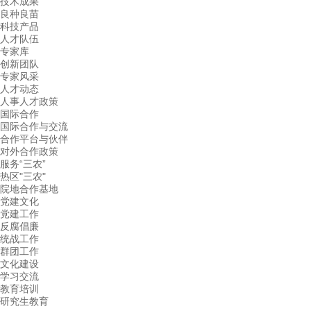
技术成果
良种良苗
科技产品
人才队伍
专家库
创新团队
专家风采
人才动态
人事人才政策
国际合作
国际合作与交流
合作平台与伙伴
对外合作政策
服务“三农”
热区"三农"
院地合作基地
党建文化
党建工作
反腐倡廉
统战工作
群团工作
文化建设
学习交流
教育培训
研究生教育