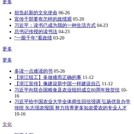
更多
担负起新的文化使命
06-26
宣传干部要有怎样的政绩观
05-20
习近平：读书已成为我的一种生活方式
04-23
总书记传授的读书法
04-23
“一眼千年”看政绩
03-20
更多
更多
多读一点难读的书
05-26
【浙江组工】多做难而正确的事
11-12
【浙江宣传】像建设新中国一样建设自己
11-12
习近平向联合国粮食及农业组织成立80周年致贺信
10-
16
习近平给中国农业大学全体师生回信强调 弘扬优良办学
传统 矢志强农报国 努力培养更多知农爱农的专业人才
10-16
文化