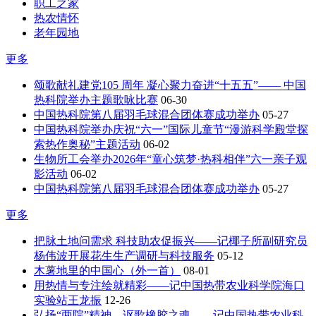
职工之家
热农情怀
老年园地
更多
颂歌献礼建党105 周年 凝心聚力奋进“十五五”—— 中国
热科院举办主题歌咏比赛
06-30
中国热科院第八届羽毛球混合团体赛成功举办
05-27
中国热科院举办庆祝“六一”国际儿童节“漫游科学殿堂探
索热作奥秘”主题活动
06-02
生物所工会举办2026年“童心筑梦·热科相伴”六一亲子观
影活动
06-02
中国热科院第八届羽毛球混合团体赛成功举办
05-27
更多
把脉土地问需求 科技助农促振兴——记椰子所副研究员
杨伟波开展花生生产调研与科技服务
05-12
木薯地里的中国心（外一首）
08-01
用热情与专注绘就精彩——记中国热带农业科学院海口
实验站王龙振
12-26
弘扬“两院”精神，讴歌橡胶之魂——记中国热带农业科