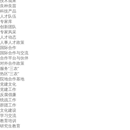
技术成果
良种良苗
科技产品
人才队伍
专家库
创新团队
专家风采
人才动态
人事人才政策
国际合作
国际合作与交流
合作平台与伙伴
对外合作政策
服务“三农”
热区"三农"
院地合作基地
党建文化
党建工作
反腐倡廉
统战工作
群团工作
文化建设
学习交流
教育培训
研究生教育