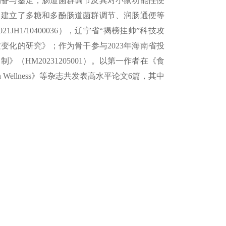
制备与鉴定，肠道菌群调节及其对小鼠功能性便
，建立了多糖和多酚肠道菌群调节、润肠通便等
1/10400036），辽宁省“揭榜挂帅”科技攻
化的研究》；作为骨干参与2023年海南省投
HM20231205001）。以第一作者在《
食
 Wellness
》等杂志共发表高水平论文6篇，其中