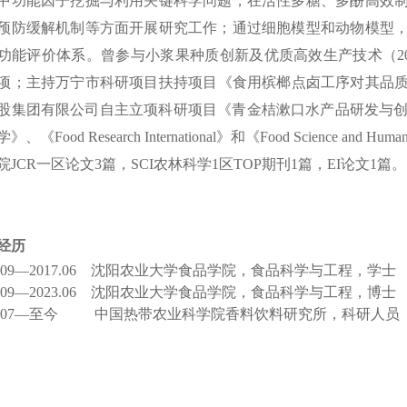
中功能因子挖掘与利用关键科学问题，在活性多糖、多酚高效
预防缓解机制等方面开展研究工作；通过细胞模型和动物模型
功能评价体系。曾参与小浆果种质创新及优质高效生产技术（2021JH
项；主持万宁市科研项目扶持项目《食用槟榔点卤工序对其品质变
股集团有限公司自主立项科研项目《青金桔漱口水产品研发与创制》（
学
》、《
Food Research International
》和《
Food Science and Human
院JCR一区论文3篇，SCI农林科学1区TOP期刊1篇，EI论文1篇。
经历
13.09—2017.06 沈阳农业大学食品学院，食品科学与工程，学士
.09
—
2023.06 沈阳农业大学食品学院，食品科学与工程，博士
.07
—
至今 中国热带农业科学院香料饮料研究所，科研人员