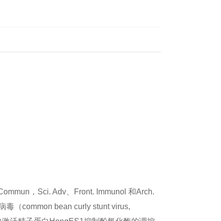
i. Adv、Front. Immunol 和Arch.
 bean curly stunt virus,