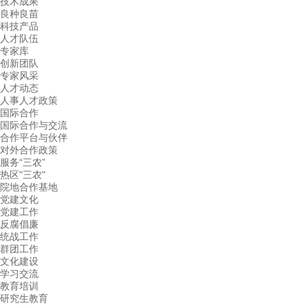
技术成果
良种良苗
科技产品
人才队伍
专家库
创新团队
专家风采
人才动态
人事人才政策
国际合作
国际合作与交流
合作平台与伙伴
对外合作政策
服务“三农”
热区"三农"
院地合作基地
党建文化
党建工作
反腐倡廉
统战工作
群团工作
文化建设
学习交流
教育培训
研究生教育