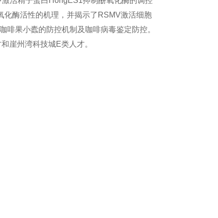
激活精子蛋白HongES1抑制酚氧化酶的调控
氧化酶活性的机理，并揭示了RSMV激活细胞
虫咖啡果小蠹的防控机制及咖啡病毒鉴定防控。
才和崖州湾科技城E类人才。
，博士
所，科研人员