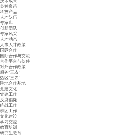
技术成果
良种良苗
科技产品
人才队伍
专家库
创新团队
专家风采
人才动态
人事人才政策
国际合作
国际合作与交流
合作平台与伙伴
对外合作政策
服务“三农”
热区"三农"
院地合作基地
党建文化
党建工作
反腐倡廉
统战工作
群团工作
文化建设
学习交流
教育培训
研究生教育