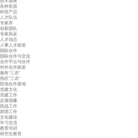
技术成果
良种良苗
科技产品
人才队伍
专家库
创新团队
专家风采
人才动态
人事人才政策
国际合作
国际合作与交流
合作平台与伙伴
对外合作政策
服务“三农”
热区"三农"
院地合作基地
党建文化
党建工作
反腐倡廉
统战工作
群团工作
文化建设
学习交流
教育培训
研究生教育