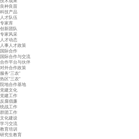
技术成果
良种良苗
科技产品
人才队伍
专家库
创新团队
专家风采
人才动态
人事人才政策
国际合作
国际合作与交流
合作平台与伙伴
对外合作政策
服务“三农”
热区"三农"
院地合作基地
党建文化
党建工作
反腐倡廉
统战工作
群团工作
文化建设
学习交流
教育培训
研究生教育