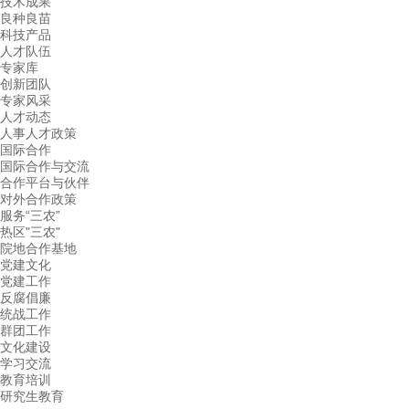
技术成果
良种良苗
科技产品
人才队伍
专家库
创新团队
专家风采
人才动态
人事人才政策
国际合作
国际合作与交流
合作平台与伙伴
对外合作政策
服务“三农”
热区"三农"
院地合作基地
党建文化
党建工作
反腐倡廉
统战工作
群团工作
文化建设
学习交流
教育培训
研究生教育