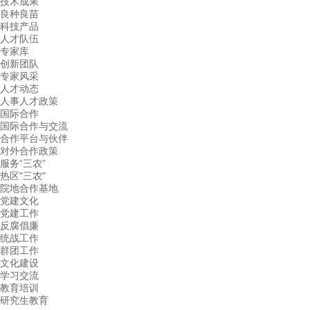
技术成果
良种良苗
科技产品
人才队伍
专家库
创新团队
专家风采
人才动态
人事人才政策
国际合作
国际合作与交流
合作平台与伙伴
对外合作政策
服务“三农”
热区"三农"
院地合作基地
党建文化
党建工作
反腐倡廉
统战工作
群团工作
文化建设
学习交流
教育培训
研究生教育