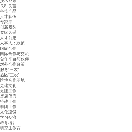
技术成果
良种良苗
科技产品
人才队伍
专家库
创新团队
专家风采
人才动态
人事人才政策
国际合作
国际合作与交流
合作平台与伙伴
对外合作政策
服务“三农”
热区"三农"
院地合作基地
党建文化
党建工作
反腐倡廉
统战工作
群团工作
文化建设
学习交流
教育培训
研究生教育