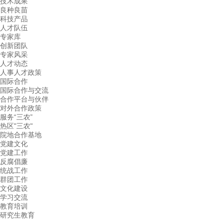
技术成果
良种良苗
科技产品
人才队伍
专家库
创新团队
专家风采
人才动态
人事人才政策
国际合作
国际合作与交流
合作平台与伙伴
对外合作政策
服务“三农”
热区"三农"
院地合作基地
党建文化
党建工作
反腐倡廉
统战工作
群团工作
文化建设
学习交流
教育培训
研究生教育