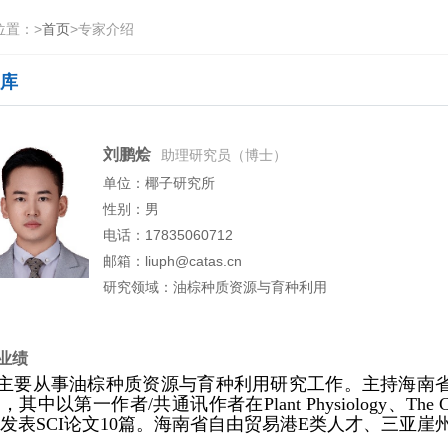
位置：
>
首页
>
专家介绍
库
刘鹏烩
助理研究员（博士）
单位：椰子研究所
性别：男
电话：17835060712
邮箱：liuph@catas.cn
研究领域：油棕种质资源与育种利用
业绩
主要从事油棕种质资源与育种利用研究工作。主持海南省
篇，其中以第一作者/共通讯作者在
Plant Physiology
、
The C
发表SCI论文10篇。海南省自由贸易港E类人才、三亚崖