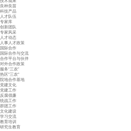
技术成果
良种良苗
科技产品
人才队伍
专家库
创新团队
专家风采
人才动态
人事人才政策
国际合作
国际合作与交流
合作平台与伙伴
对外合作政策
服务“三农”
热区"三农"
院地合作基地
党建文化
党建工作
反腐倡廉
统战工作
群团工作
文化建设
学习交流
教育培训
研究生教育