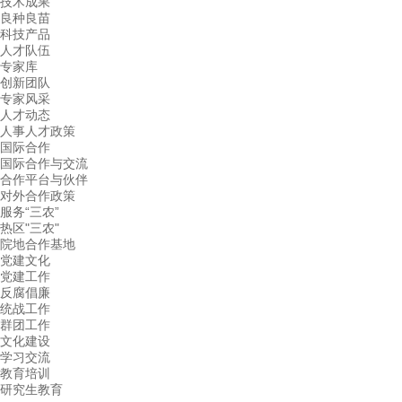
技术成果
良种良苗
科技产品
人才队伍
专家库
创新团队
专家风采
人才动态
人事人才政策
国际合作
国际合作与交流
合作平台与伙伴
对外合作政策
服务“三农”
热区"三农"
院地合作基地
党建文化
党建工作
反腐倡廉
统战工作
群团工作
文化建设
学习交流
教育培训
研究生教育