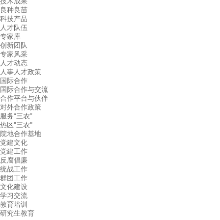
技术成果
良种良苗
科技产品
人才队伍
专家库
创新团队
专家风采
人才动态
人事人才政策
国际合作
国际合作与交流
合作平台与伙伴
对外合作政策
服务“三农”
热区"三农"
院地合作基地
党建文化
党建工作
反腐倡廉
统战工作
群团工作
文化建设
学习交流
教育培训
研究生教育