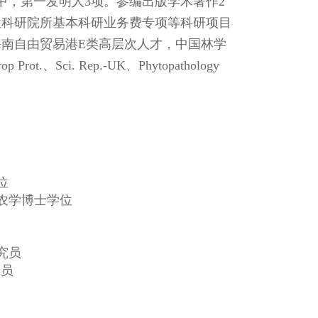
中，第一发明人3项。参编出版学术著作2
性科研院所基本科研业务费专项等科研项目
；海南自由贸易港E类高层次人才，中国林学
、Sci. Rep.-UK、Phytopathology
位
获农学博士学位
究员
员