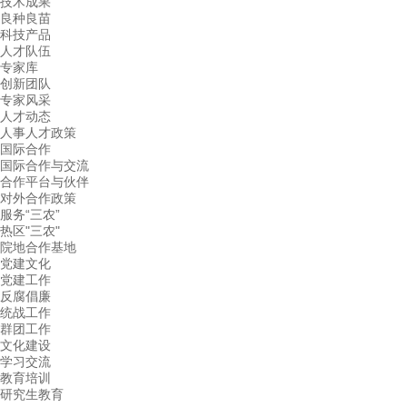
技术成果
良种良苗
科技产品
人才队伍
专家库
创新团队
专家风采
人才动态
人事人才政策
国际合作
国际合作与交流
合作平台与伙伴
对外合作政策
服务“三农”
热区"三农"
院地合作基地
党建文化
党建工作
反腐倡廉
统战工作
群团工作
文化建设
学习交流
教育培训
研究生教育