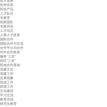
技术成果
良种良苗
科技产品
人才队伍
专家库
创新团队
专家风采
人才动态
人事人才政策
国际合作
国际合作与交流
合作平台与伙伴
对外合作政策
服务“三农”
热区"三农"
院地合作基地
党建文化
党建工作
反腐倡廉
统战工作
群团工作
文化建设
学习交流
教育培训
研究生教育