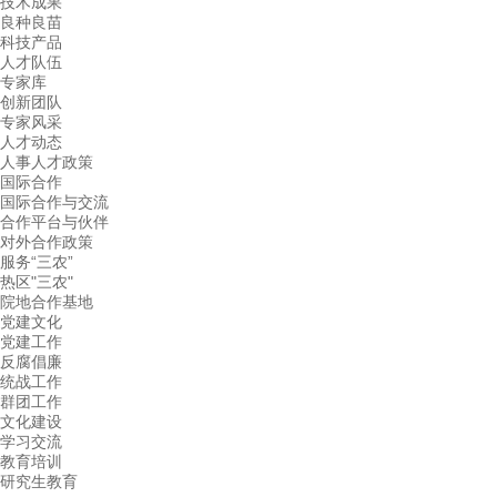
技术成果
良种良苗
科技产品
人才队伍
专家库
创新团队
专家风采
人才动态
人事人才政策
国际合作
国际合作与交流
合作平台与伙伴
对外合作政策
服务“三农”
热区"三农"
院地合作基地
党建文化
党建工作
反腐倡廉
统战工作
群团工作
文化建设
学习交流
教育培训
研究生教育