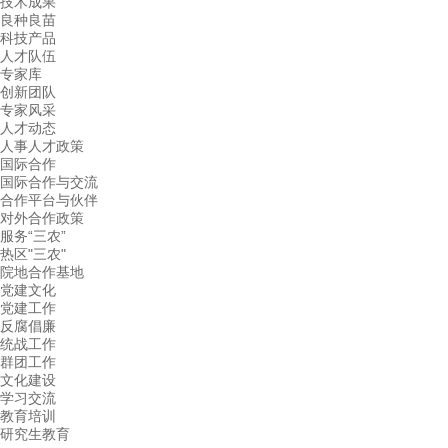
技术成果
良种良苗
科技产品
人才队伍
专家库
创新团队
专家风采
人才动态
人事人才政策
国际合作
国际合作与交流
合作平台与伙伴
对外合作政策
服务“三农”
热区"三农"
院地合作基地
党建文化
党建工作
反腐倡廉
统战工作
群团工作
文化建设
学习交流
教育培训
研究生教育