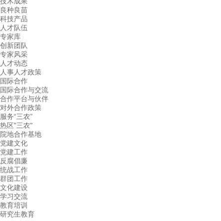
技术成果
良种良苗
科技产品
人才队伍
专家库
创新团队
专家风采
人才动态
人事人才政策
国际合作
国际合作与交流
合作平台与伙伴
对外合作政策
服务“三农”
热区"三农"
院地合作基地
党建文化
党建工作
反腐倡廉
统战工作
群团工作
文化建设
学习交流
教育培训
研究生教育