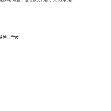
部级科研项目；发表论文
16
篇，
SCI
收录
3
篇。
，获博士学位