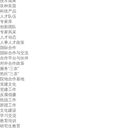
技术成果
良种良苗
科技产品
人才队伍
专家库
创新团队
专家风采
人才动态
人事人才政策
国际合作
国际合作与交流
合作平台与伙伴
对外合作政策
服务“三农”
热区"三农"
院地合作基地
党建文化
党建工作
反腐倡廉
统战工作
群团工作
文化建设
学习交流
教育培训
研究生教育