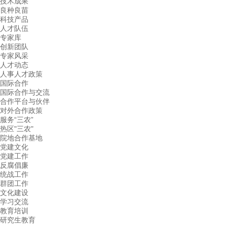
技术成果
良种良苗
科技产品
人才队伍
专家库
创新团队
专家风采
人才动态
人事人才政策
国际合作
国际合作与交流
合作平台与伙伴
对外合作政策
服务“三农”
热区"三农"
院地合作基地
党建文化
党建工作
反腐倡廉
统战工作
群团工作
文化建设
学习交流
教育培训
研究生教育