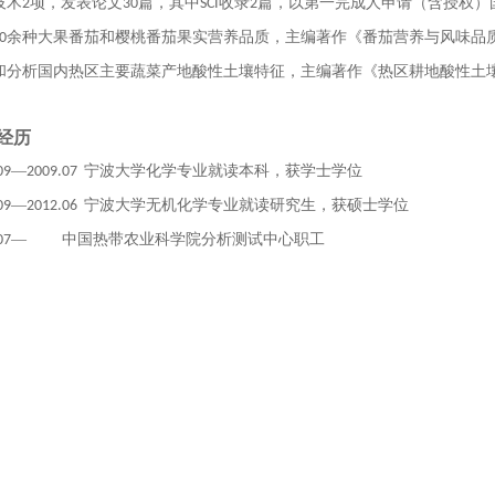
技术
项，发表论文
篇，其中
收录
篇，以第一完成人申请（含授权）
2
30
SCI
2
余种大果番茄和樱桃番茄果实营养品质，主编著作《番茄营养与风味品
0
和分析国内热区主要蔬菜产地酸性土壤特征，主编著作《热区耕地酸性土
经历
—
宁波大学化学专业就读本科，获学士学位
09
2009.07
—
宁波大学无机化学专业就读研究生，获硕士学位
09
2012.06
— 中国热带农业科学院分析测试中心职工
07