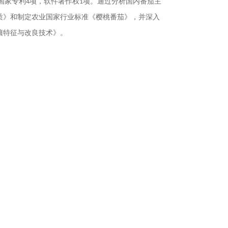
国家专利
项，软件著作权
项。通过分析国内番茄主
4
1
质》和制定农业国家行业标准《樱桃番茄》，并深入
壤特征与改良技术》。