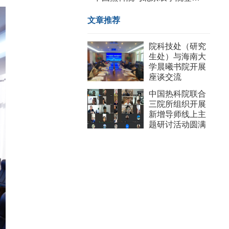
文章推荐
院科技处（研究
生处）与海南大
学晨曦书院开展
座谈交流
中国热科院联合
三院所组织开展
新增导师线上主
题研讨活动圆满
收官