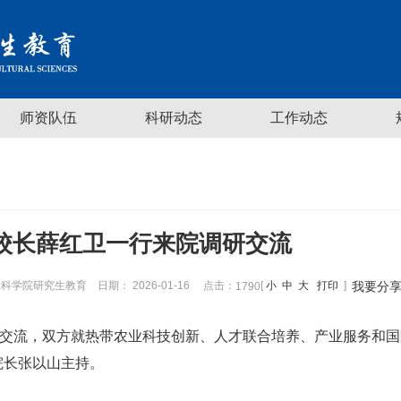
师资队伍
科研动态
工作动态
校长薛红卫一行来院调研交流
科学院研究生教育
日期： 2026-01-16
点击：
[
小
中
大
打印
]
我要分
1790
研交流，双方就热带农业科技创新、人才联合培养、产业服务和
院长
张以山主持。