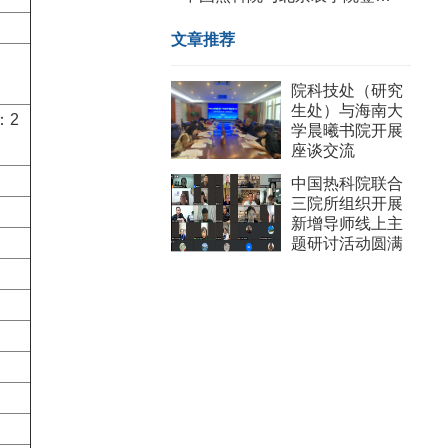
文章推荐
院科技处（研究
生处）与海南大
：
2
学晨曦书院开展
座谈交流
中国热科院联合
三院所组织开展
新增导师线上主
题研讨活动圆满
收官