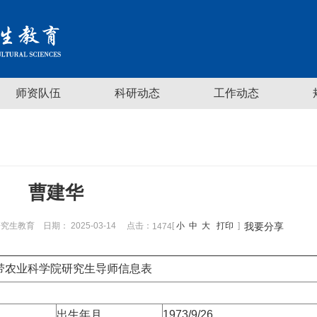
师资队伍
科研动态
工作动态
曹建华
究生教育
日期： 2025-03-14
点击：
[
小
中
大
打印
]
我要分享
1474
带农业科学院研究生导师信息表
出生年月
1973/9/26