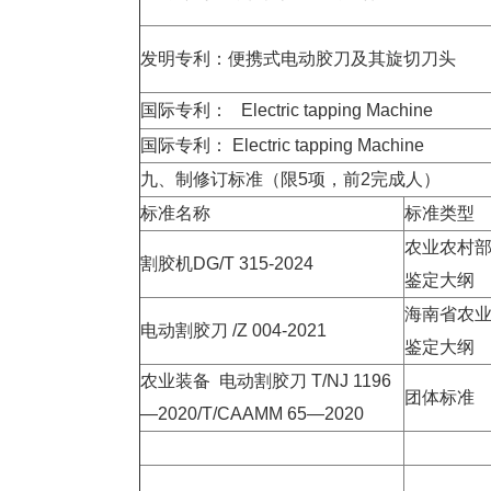
发明专利：便携式电动胶刀及其旋切刀头
国际专利：
Electric tapping Machine
国际专利：
Electric tapping Machine
九、制修订标准（限
5
项，前
2
完成人）
标准名称
标准类型
农业农村
割胶机DG/T 315-2024
鉴定大纲
海南省农
电动割胶刀
/Z 004-2021
鉴定大纲
农业装备
电动割胶刀
T/NJ 1196
团体标准
—2020/T/CAAMM 65—2020