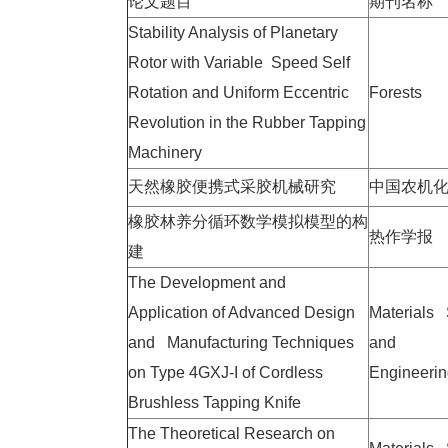
论文题目
期刊名称
Stability Analysis of Planetary
Rotor with Variable Speed Self
Rotation and Uniform Eccentric
Forests
Revolution in the Rubber Tapping
Machinery
天然橡胶便携式采胶机械研究
中国农机
橡胶林养分循环数学模拟模型的构
热作学报
建
The Development and
Application of Advanced Design
Materials
and Manufacturing Techniques
and
on Type 4GXJ-I of Cordless
Engineeri
Brushless Tapping Knife
The Theoretical Research on