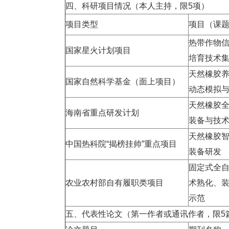
四、科研项目情况（本人主持，限
5
项）
项目类型
项目（课
热带作物
国家星火计划项目
培育技术
天然橡胶
国家自然科学基金（面上项目）
动态模拟
天然橡胶
海南省重点研发计划
装备与技
天然橡胶
中国热科院
“
揭榜挂帅
”
重点项目
装备研发
固定式全
农业农村部自有履职类项目
术熟化、
示范
五、代表性论文（第一作者或通讯作者，限
5