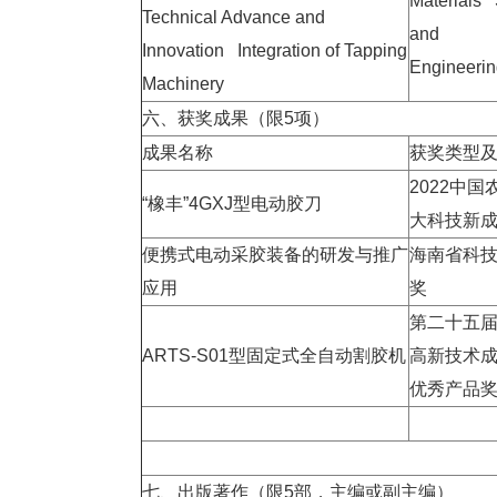
Materials
Technical Advance and
and
Innovation Integration of Tapping
Engineeri
Machinery
六、获奖成果（限
5
项）
成果名称
获奖类型
2022
中国
“
橡丰
”4GXJ
型电动胶刀
大科技新
便携式电动采胶装备的研发与推广
海南省科
应用
奖
第二十五
ARTS-S01
型固定式全自动割胶机
高新技术
优秀产品
七、出版著作（限
5
部，主编或副主编）