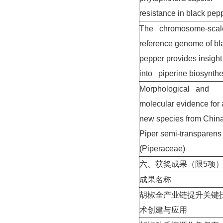
resistance in black pep
The chromosome-scal
reference genome of bl
pepper provides insight
into piperine biosynthe
Morphological and
molecular evidence for 
new species from China
Piper semi-transparen
(Piperaceae)
六、获奖成果（限5项
成果名称
胡椒全产业链提升关键
术创建与应用