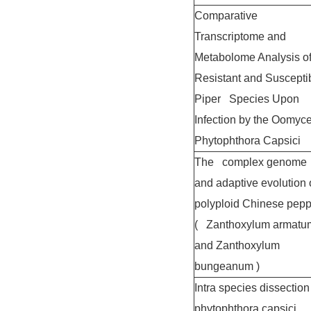
Comparative
Transcriptome and
Metabolome Analysis o
Resistant and Suscepti
Piper Species Upon
Infection by the Oomyc
Phytophthora Capsici
The complex genome
and adaptive evolution 
polyploid Chinese pepp
( Zanthoxylum armatu
and Zanthoxylum
bungeanum )
Intra species dissection
phytophthora capsici