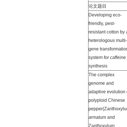
论文题目
Developing eco-
friendly, pest-
resistant cotton by 
heterologous multi-
gene transformatio
system for caffeine
synthesis
The complex
genome and
adaptive evolution 
polyploid Chinese
pepper(Zanthoxyl
armatum and
Zanthoxylum