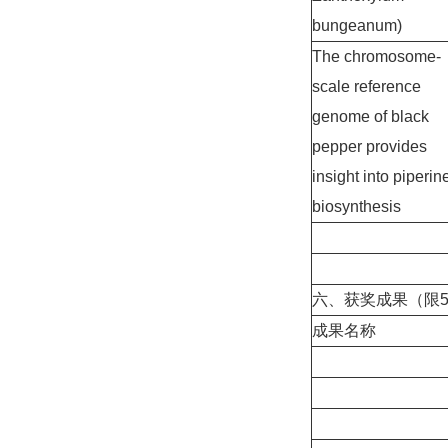
bungeanum)
The chromosome-
scale reference
genome of black
pepper provides
insight into piperin
biosynthesis
六、获奖成果（限
成果名称