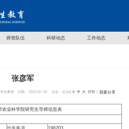
师资队伍
科研动态
工作动态
张彦军
究生教育
日期： 2023-07-30
点击：
[
小
中
大
打印
]
我要分享
3234
带农业科学院研究生导师信息表
出生年月
198203