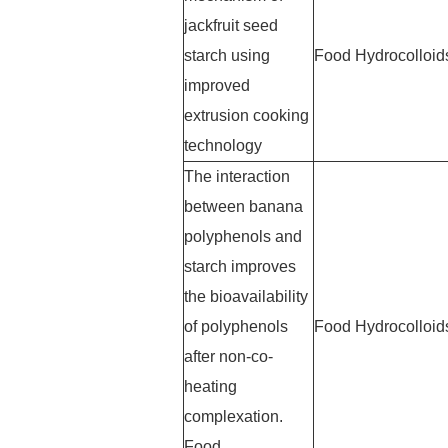
jackfruit seed
starch using
Food Hydrocolloid
improved
extrusion cooking
technology
The interaction
between banana
polyphenols and
starch improves
the bioavailability
of polyphenols
Food Hydrocolloid
after non-co-
heating
complexation.
Food