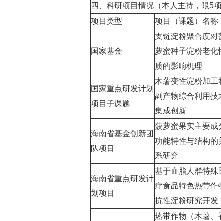
四、科研项目情况（本人主持，限5
项目类型
项目（课题）名称
支链淀粉聚合度对
国家基金
萝蜜种子淀粉老化
质的影响机理
木薯变性淀粉加工
国家重点研发计划
副产物综合利用技
项目子课题
集成创新
菠萝蜜果实主要成
海南省基金创新团
功能特性与结构的
队项目
系研究
基于血脂人群特殊
海南省重点研发计
疗食品特色热带作
划项目
抗性淀粉研究开发
热带作物（木薯、