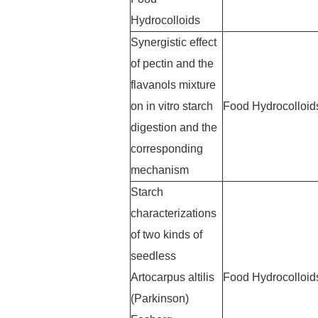
Hydrocolloids
Synergistic effect
of pectin and the
flavanols mixture
on in vitro starch
Food Hydrocolloid
digestion and the
corresponding
mechanism
Starch
characterizations
of two kinds of
seedless
Artocarpus altilis
Food Hydrocolloid
(Parkinson)