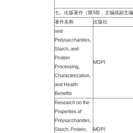
七、出版著作（限5部，主编或副主
著作名称
出版社
ood
Polysaccharides,
Starch, and
Protein
MDPI
Processing,
Characterization,
and Health
Benefits
Research on the
Properties of
Polysaccharides,
Starch, Protein,
MDPI