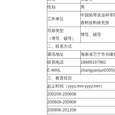
性别
男
中国热带农业科学
工作单位
香料饮料研究所
导师类型
博导、硕导
（博导、硕导）
二、联系方式
通讯地址
海南省万宁市兴隆
联系电话
18889197982
E-MAIL
zhangyanjun0305
三、教育经历
起止时间（yyyy.mm-yyyy.mm）
200209-200606
200609-200906
200906-201206