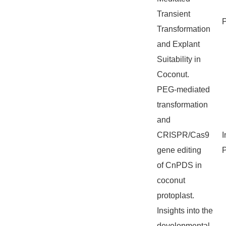
Transient
P
Transformation
and Explant
Suitability in
Coconut.
PEG-mediated
transformation
and
CRISPR/Cas9
I
gene editing
P
of CnPDS in
coconut
protoplast.
Insights into the
developmental