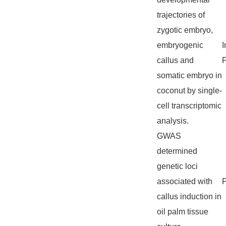
trajectories of
zygotic embryo,
embryogenic
I
callus and
P
somatic embryo in
coconut by single-
cell transcriptomic
analysis.
GWAS
determined
genetic loci
associated with
P
callus induction in
oil palm tissue