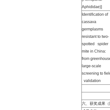
Aphididae)]
Identification of
cassava
germplasms
resistant to two-
spotted spider
mite in China:
from greenhous
large-scale
screening to fiel
validation
六、获奖成果（