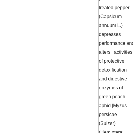
treated pepper
(
Capsicum
annuum
L.)
depresses
performance an
alters activities
of protective,
detoxification
and digestive
enzymes of
green peach
aphid [
Myzus
persicae
(Sulzer)
(Hemiptera: