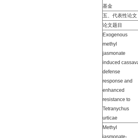
基金
五、代表性论文
论文题目
Exogenous
methyl
jasmonate
induced cassav
defense
response and
enhanced
resistance to
Tetranychus
urticae
Methyl
jasmonate-