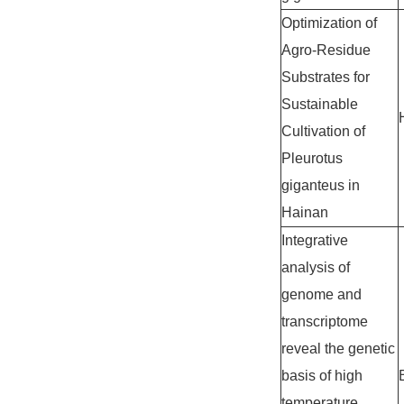
Optimization of
Agro-Residue
Substrates for
Sustainable
Cultivation of
Pleurotus
giganteus in
Hainan
Integrative
analysis of
genome and
transcriptome
reveal the genetic
basis of high
temperature