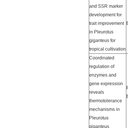
and SSR marker
development for
trait improvement
in Pleurotus
giganteus for
tropical cultivation
Coordinated
regulation of
enzymes and
gene expression
reveals
thermotolerance
mechanisms in
Pleurotus
giganteus