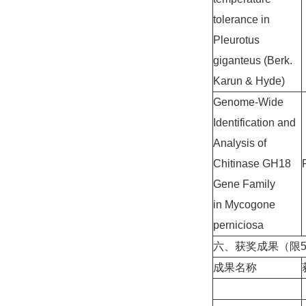
tolerance in
Pleurotus
giganteus (Berk.
Karun & Hyde)
Genome-Wide
Identification and
Analysis of
Chitinase GH18
Gene Family
in Mycogone
perniciosa
六、获奖成果（限
成果名称