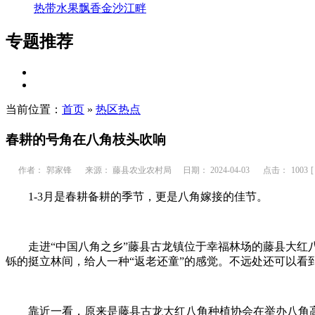
热带水果飘香金沙江畔
专题推荐
当前位置：
首页
»
热区热点
春耕的号角在八角枝头吹响
作者：
郭家锋
来源： 藤县农业农村局
日期： 2024-04-03
点击：
1003
1-3月是春耕备耕的季节，更是八角嫁接的佳节。
走进“中国八角之乡”藤县古龙镇位于幸福林场的藤县大红
铄的挺立林间，给人一种“返老还童”的感觉。不远处还可以看
靠近一看，原来是藤县古龙大红八角种植协会在举办八角高