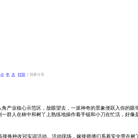
[
小
中
大
打印
]
我要分享
八角产业核心示范区，放眼望去，一派神奇的景象便跃入你的眼
到一群人在林中和树丫上熟练地操作着手锯和小刀在忙活，好像是
接换种改冠实训活动。活动现场，嫁接师傅们系着安全带在树丫上娴