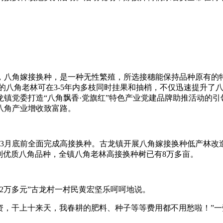
，八角嫁接换种，是一种无性繁殖，所选接穗能保持品种原有的
的八角老林可在3-5年内多枝同时挂果和抽梢，不仅迅速提升了
镇党委打造“八角飘香·党旗红”特色产业党建品牌助推活动的
八角产业增收致富路。
3月底前全面完成高接换种。古龙镇开展八角嫁接换种低产林改造
列优质八角品种，全镇八角老林高接换种树已有8万多亩。
2万多元”古龙村一村民黄宏坚乐呵呵地说。
工资，干上十来天，我春耕的肥料、种子等等费用都不用愁啦！”