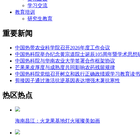
学习交流
教育培训
研究生教育
重要新闻
中国热带农业科学院召开2026年度工作会议
中国热科院举办纪念黄宗道院士诞辰105周年暨学术思想
中国热科院与华南农业大学签署合作框架协议
芒果果皮厚度与成熟度共同影响农药残留规律
中国热科院党组召开树立和践行正确政绩观学习教育读书
剪接因子通过激活抗逆基因表达增强木薯抗寒性
热区热点
海南昌江：火龙果基地灯火璀璨美如画