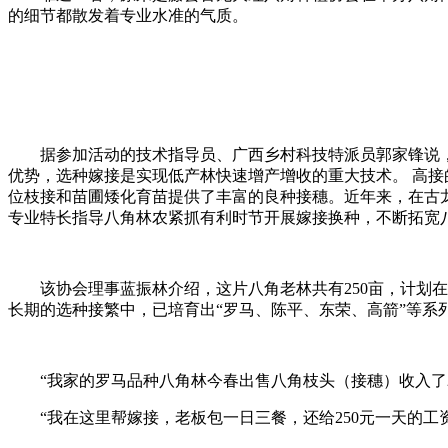
的细节都散发着专业水准的气质。
据参加活动的技术指导员、广西乡村科技特派员郭家锋说
优势，选种嫁接是实现低产林快速增产增收的重大技术。 高接
位枝接和苗圃矮化育苗提供了丰富的良种接穗。近年来，在古龙
专业特长指导八角林农紧抓有利时节开展嫁接换种，不断拓宽
该协会理事蓝振林介绍，这片八角老林共有250亩，计划在
长期的选种接繁中，已培育出“罗马、陈平、东荣、高箭”等系
“我家的罗马品种八角林今春出售八角枝头（接穗）收入了
“我在这里帮嫁接，老板包一日三餐，还给250元一天的