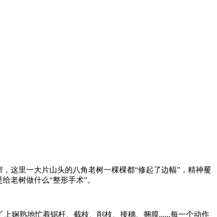
帘，这里一大片山头的八角老树一棵棵都“修起了边幅”，精神矍
给老树做什么“整形手术”。
熟地忙着锯杆、截枝、削枝、接穗、捆膜......每一个动作