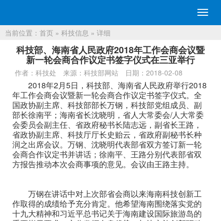
切
换
当前位置：
首页
»
科技信息
» 详细
导
航
科技部、海南省人民政府2018年工作会商会议暨
新一轮会商合作议定书签字仪式在三亚举行
作者：科技处
来源：科技部网站
日期：2018-02-08
2018年2月5日，科技部、海南省人民政府举行2018
年工作会商会议暨新一轮会商合作议定书签字仪式。全
国政协副主席、科技部部长万钢，科技部党组成员、副
部长徐南平；海南省长沈晓明，省人大常委会/人大常委
会委员会副主任、省政府秘书长陆志远，副省长王路，
省政协副主席、科技厅厅长史贻云，省政府副秘书长种
润之出席会议。万钢、沈晓明代表部省双方签订新一轮
会商合作议定书并讲话；徐南平、王路分别代表部省双
方报告推动本次会商事项的意见。会议由王路主持。
万钢在讲话中对上次部省会商以来海南科技创新工
作取得的成绩给予充分肯定。他希望海南围绕落实党的
十九大精神和习近平总书记关于海南建设国际旅游岛的