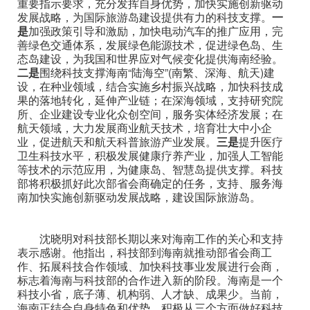
重要指示要求，充分发挥自身优势，加快实施创新驱动
发展战略，为国际旅游岛建设提供有力的科技支撑。
一
是
加强政策引导和激励，加快电动汽车的推广应用，完
善绿色交通体系，发展绿色能源技术，促进绿色岛、生
态岛建设，为我国和世界应对气候变化提供海南经验。
二是
围绕科技支撑海南“陆海空”(南繁、深海、航天)建
设，在种业领域，结合实施乡村振兴战略，加快科技成
果的落地转化，延伸产业链；在深海领域，支持研究院
所、企业建设专业化众创空间，服务实体经济发展；在
航天领域，大力发展商业航天技术，培育壮大中小企
业，促进航天和航天科普旅游产业发展。
三是
提升医疗
卫生科技水平，积极发展健康疗养产业，加强人工智能
等技术的示范应用，为健康岛、智慧岛提供支撑。科技
部将积极抓好此次部省会商确定的任务，支持、服务海
南加快实施创新驱动发展战略，建设国际旅游岛。
沈晓明对科技部长期以来对海南工作的关心和支持
表示感谢。他指出，科技部到海南就推动部省会商工
作、拓展科技合作领域、加快科技事业发展进行会商，
标志着海南与科技部的合作进入新的阶段。海南是一个
科技小省，底子薄、机构弱、人才缺、成果少。当前，
海南正结合自身特色和优势，积极从三个方面做好科技